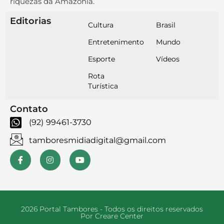
riquezas da Amazônia.
Editorias
Cultura
Brasil
Entretenimento
Mundo
Esporte
Vídeos
Rota
Turística
Contato
(92) 99461-3730
tamboresmidiadigital@gmail.com
2026 Portal Tambores - Todos os direitos reservados
Por Creare Center