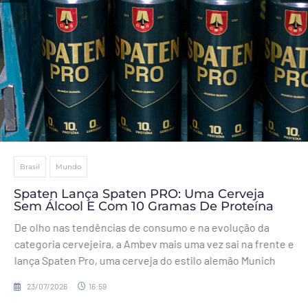
Brasil
Mundo
Spaten Lança Spaten PRO: Uma Cerveja
Sem Álcool E Com 10 Gramas De Proteína
De olho nas tendências de consumo e na evolução da
categoria cervejeira, a Ambev mais uma vez sai na frente e
lança Spaten Pro, uma cerveja do estilo alemão Munich
23/07/2026
16:59