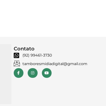
Contato
(92) 99461-3730
tamboresmidiadigital@gmail.com