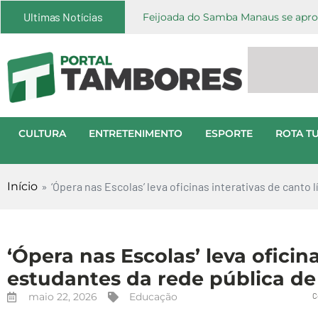
Ultimas Notícias
Feijoada do Samba Manaus se aprox
CULTURA
ENTRETENIMENTO
ESPORTE
ROTA TU
Início
»
‘Ópera nas Escolas’ leva oficinas interativas de canto
‘Ópera nas Escolas’ leva oficina
estudantes da rede pública d
maio 22, 2026
Educação
C