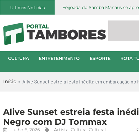
Ultimas Notícias
Feijoada do Samba Manaus se aprox
CULTURA
ENTRETENIMENTO
ESPORTE
ROTA TU
Início
»
Alive Sunset estreia festa inédita em embarcação n
Alive Sunset estreia festa in
Negro com DJ Tommax
julho 6, 2026
Artista
,
Cultura
,
Cultural
C