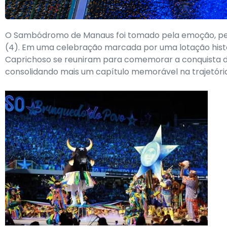
O Sambódromo de Manaus foi tomado pela emoção, pela 
(4). Em uma celebração marcada por uma lotação hist
Caprichoso se reuniram para comemorar a conquista do 27
consolidando mais um capítulo memorável na trajetóri