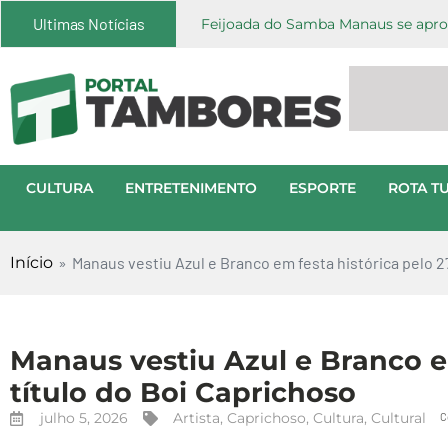
Ultimas Notícias
Feijoada do Samba Manaus se aprox
CULTURA
ENTRETENIMENTO
ESPORTE
ROTA TU
Início
»
Manaus vestiu Azul e Branco em festa histórica pelo 27
Manaus vestiu Azul e Branco em
título do Boi Caprichoso
julho 5, 2026
Artista
,
Caprichoso
,
Cultura
,
Cultural
C