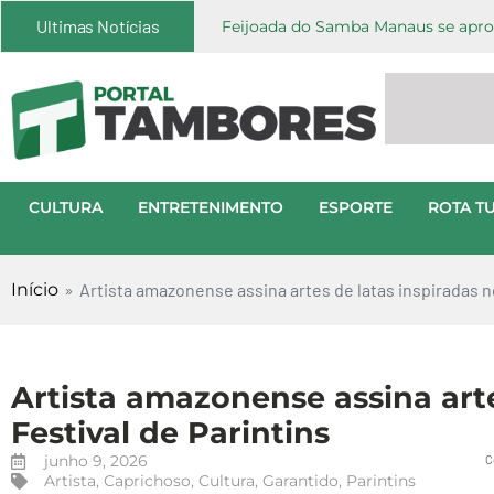
Ultimas Notícias
Feijoada do Samba Manaus se aprox
CULTURA
ENTRETENIMENTO
ESPORTE
ROTA TU
Início
»
Artista amazonense assina artes de latas inspiradas no
Artista amazonense assina arte
Festival de Parintins
junho 9, 2026
C
Artista
,
Caprichoso
,
Cultura
,
Garantido
,
Parintins