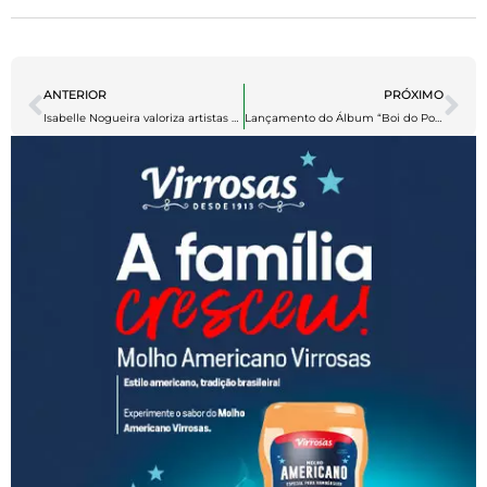
ANTERIOR
PRÓXIMO
Isabelle Nogueira valoriza artistas amazonenses ao divulgar o ‘Festival da Cunhã’
Lançamento do Álbum “Boi do Povo, Boi do Povão” do Boi Garantido Acontece Hoje no Sambódromo