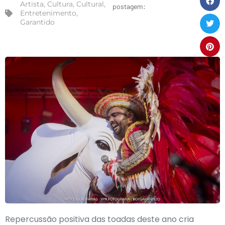
Artista
,
Cultura
,
Cultural
,
postagem:
Entretenimento
,
Garantido
Repercussão positiva das toadas deste ano cria