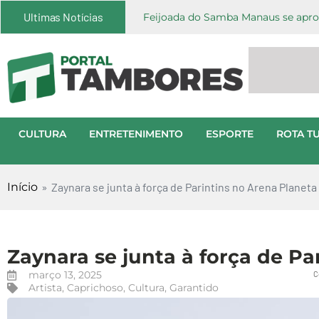
Ultimas Notícias
Feijoada do Samba Manaus se aprox
CULTURA
ENTRETENIMENTO
ESPORTE
ROTA TU
Início
»
Zaynara se junta à força de Parintins no Arena Planeta
Zaynara se junta à força de Pa
março 13, 2025
C
Artista
,
Caprichoso
,
Cultura
,
Garantido