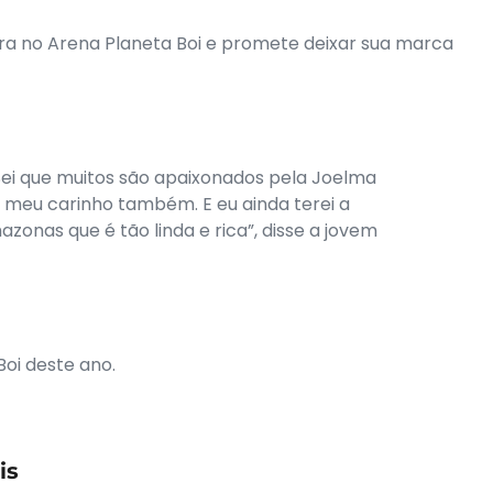
a no Arena Planeta Boi e promete deixar sua marca
 Sei que muitos são apaixonados pela Joelma
m meu carinho também. E eu ainda terei a
onas que é tão linda e rica”, disse a jovem
oi deste ano.
is