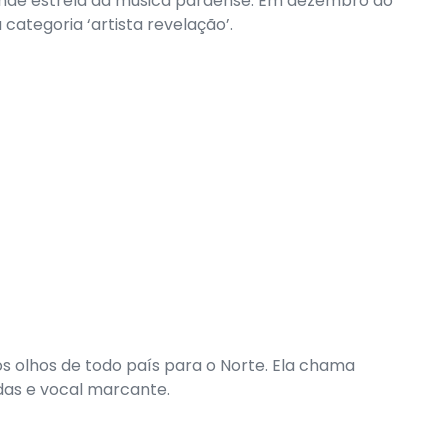
nde estrela da música paraense. Em dezembro do
categoria ‘artista revelação’.
s olhos de todo país para o Norte. Ela chama
das e vocal marcante.