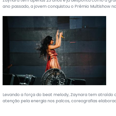
Zaynara tem apenas 23 anos e já desponta como a gra
ano passado, a jovem conquistou o Prêmio Multishow na 
Levando a força do beat melody, Zaynara tem atraído o
atenção pela energia nos palcos, coreografias elabora